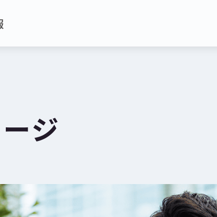
報
セージ