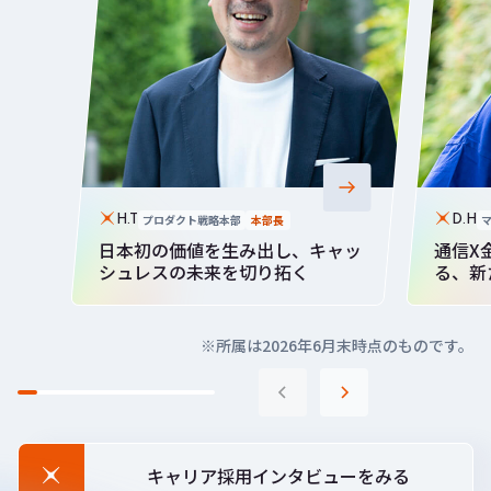
プロダクト戦略本部
本部長
H.T
D.H
日本初の価値を生み出し、キャッ
通信X
シュレスの未来を切り拓く
る、新
※所属は2026年6月末時点のものです。
キャリア採用インタビューをみる