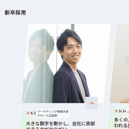
新卒採用
マーケティング戦略本部
N.N
K.S
グロース企画部
多くの
大きな数字を動かし、会社に貢献
われる