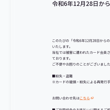
令和6年12月28日
このたびの「令和6年
12
月
28
日からの
いたします。
当社では被害に遭われたカード会員
ております。
ご不便やお困りのことがございまし
■
紛失・盗難
※
カードの破損・紛失による再発行
お問い合わせ先は
こちら
■
ご利用代金のお支払いに関するご