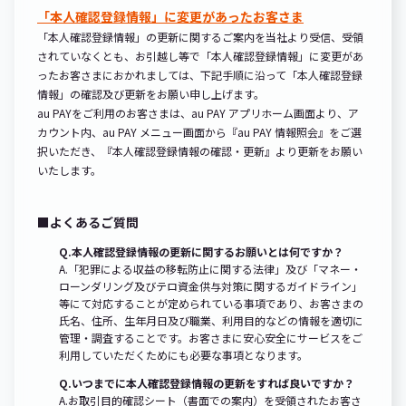
「本人確認登録情報」に変更があったお客さま
「本人確認登録情報」の更新に関するご案内を当社より受信、受領
されていなくとも、お引越し等で「本人確認登録情報」に変更があ
ったお客さまにおかれましては、下記手順に沿って「本人確認登録
情報」の確認及び更新をお願い申し上げます。
au PAYをご利用のお客さまは、au PAY アプリホーム画面より、ア
カウント内、au PAY メニュー画面から『au PAY 情報照会』をご選
択いただき、『本人確認登録情報の確認・更新』より更新をお願い
いたします。
■よくあるご質問
Q.本人確認登録情報の更新に関するお願いとは何ですか？
A.「犯罪による収益の移転防止に関する法律」及び「マネー・
ローンダリング及びテロ資金供与対策に関するガイドライン」
等にて対応することが定められている事項であり、お客さまの
氏名、住所、生年月日及び職業、利用目的などの情報を適切に
管理・調査することです。お客さまに安心安全にサービスをご
利用していただくためにも必要な事項となります。
Q.いつまでに本人確認登録情報の更新をすれば良いですか？
A.お取引目的確認シート（書面での案内）を受領されたお客さ