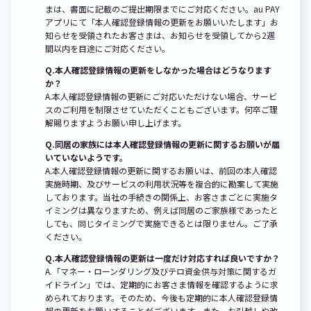
まは、書面に記載のご提出期限までにご対応ください。au PAY
アプリにて「本人確認登録情報の更新をお願いいたします」お
知らせを受領されたお客さまは、お知らせを受領してから2週
間以内を目途にご対応ください。
Q.本人確認登録情報の更新をしなかった場合はどうなります
か？
A.本人確認登録情報の更新にご対応いただけない場合、サービ
スのご利用を制限させていただくこともございます。何卒ご理
解賜りますようお願い申し上げます。
Q.同居の家族には本人確認登録情報の更新に関するお願いが届
いていないようです。
A.本人確認登録情報の更新に関するお願いは、前回の本人確認
実施時期、及びサービスの利用状況等を複合的に勘案して実施
しております。当社の手続きの関係上、お客さまごとに実施タ
イミングは異なりますため、例えば同居のご家族様であったと
しても、同じタイミングで実施できるとは限りません。ご了承
ください。
Q.本人確認登録情報の更新は一度だけ対応すれば良いですか？
A.「マネー・ローンダリング及びテロ資金供与対策に関するガ
イドライン」では、定期的にお客さま情報を確認するように求
められております。そのため、今後も定期的に本人確認登録情
報の更新をお願いすることがございます。また、お引越しや改