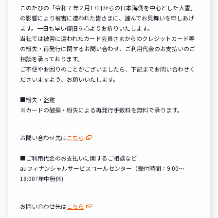
このたびの「令和７年２月
17
日からの日本海側を中心とした大雪」
の影響により被害に遭われた皆さまに、謹んでお見舞いを申しあげ
ます。一日も早い復旧を心よりお祈りいたします。
当社では被害に遭われたカード会員さまからのクレジットカード等
の紛失・再発行に関するお問い合わせ、ご利用代金のお支払いのご
相談を承っております。
ご不便やお困りのことがございましたら、下記までお問い合わせく
ださいますよう、お願いいたします。
■
紛失・盗難
※
カードの破損・紛失による再発行手数料を無料で承ります。
お問い合わせ先は
こちら
■
ご利用代金のお支払いに関するご相談など
au
フィナンシャルサービスコールセンター（受付時間：
9:00
〜
18:00
?
年中無休
)
お問い合わせ先は
こちら