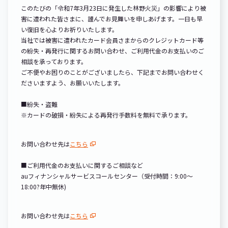
このたびの「令和
7
年
3
月
23
日に発生した林野火災」の影響により被
害に遭われた皆さまに、謹んでお見舞いを申しあげます。一日も早
い復旧を心よりお祈りいたします。
当社では被害に遭われたカード会員さまからのクレジットカード等
の紛失・再発行に関するお問い合わせ、ご利用代金のお支払いのご
相談を承っております。
ご不便やお困りのことがございましたら、下記までお問い合わせく
ださいますよう、お願いいたします。
■
紛失・盗難
※
カードの破損・紛失による再発行手数料を無料で承ります。
お問い合わせ先は
こちら
■
ご利用代金のお支払いに関するご相談など
au
フィナンシャルサービスコールセンター（受付時間：
9:00
〜
18:00
?
年中無休
)
お問い合わせ先は
こちら