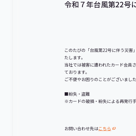
令和７年台風第22号
このたびの「台風第
22
号に伴う災害
たします。
当社では被害に遭われたカード会員
ております。
ご不便やお困りのことがございまし
■
紛失・盗難
※
カードの破損・紛失による再発行
お問い合わせ先は
こちら