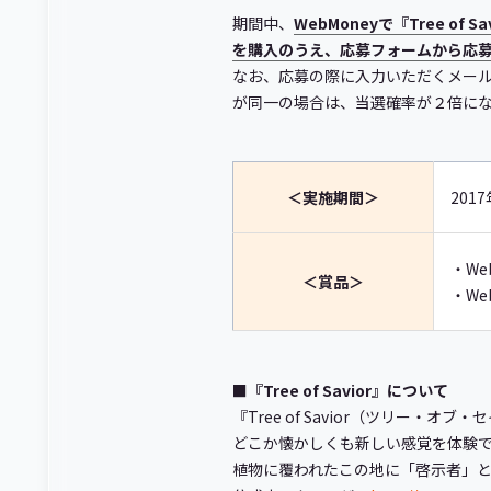
期間中、
WebMoneyで『Tree o
を購入のうえ、応募フォームから応募さ
なお、応募の際に入力いただくメールアドレ
が同一の場合は、当選確率が２倍に
＜実施期間＞
201
・We
＜賞品＞
・We
■『Tree of Savior』について
『Tree of Savior（ツリー
どこか懐かしくも新しい感覚を体験でき
植物に覆われたこの地に「啓示者」