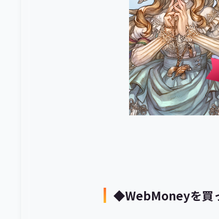
◆WebMoneyを