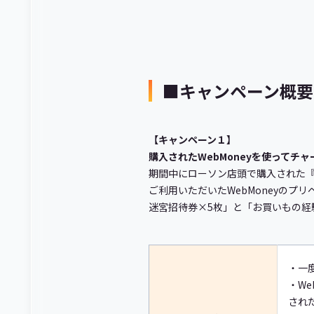
■キャンペーン概要
【キャンペーン１】
購入されたWebMoneyを使ってチ
期間中にローソン店頭で購入された『
ご利用いただいたWebMoneyの
迷宮招待券×5枚」と「お買いもの経験
・一度
・We
され