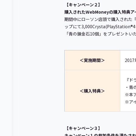
【キャンペーン２】
購入されたWebMoneyの購入特典
期間中にローソン店頭で購入された『ド
ップにて3,000Crysta(PlayS
「青の錬金石10個」をプレゼントい
＜実施期間＞
2017
『ド
・青
＜購入特典＞
※本
※アイ
【キャンペーン３】
キャンペーン１の参加条件を満たさ