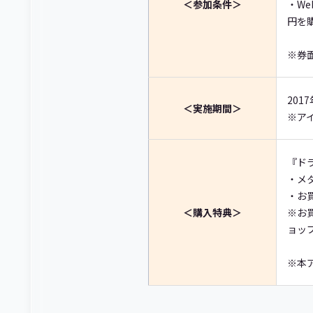
＜参加条件＞
・We
円を
※券
2017
＜実施期間＞
※アイ
『ド
・メ
・お買
＜購入特典＞
※お
ョッ
※本ア