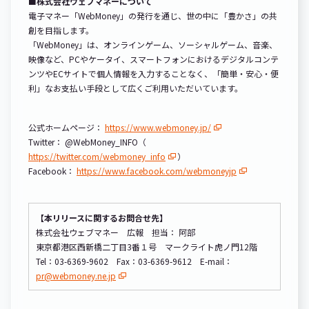
■株式会社ウェブマネーについて
電子マネー「WebMoney」の発行を通じ、世の中に「豊かさ」の共
創を目指します。
「WebMoney」は、オンラインゲーム、ソーシャルゲーム、音楽、
映像など、PCやケータイ、スマートフォンにおけるデジタルコンテ
ンツやECサイトで個人情報を入力することなく、「簡単・安心・便
利」なお支払い手段として広くご利用いただいています。
公式ホームページ：
https://www.webmoney.jp/
Twitter： @WebMoney_INFO（
https://twitter.com/webmoney_info
）
Facebook：
https://www.facebook.com/webmoneyjp
【本リリースに関するお問合せ先】
株式会社ウェブマネー 広報 担当： 阿部
東京都港区西新橋二丁目3番１号 マークライト虎ノ門12階
Tel：03-6369-9602 Fax：03-6369-9612 E-mail：
pr@webmoney.ne.jp