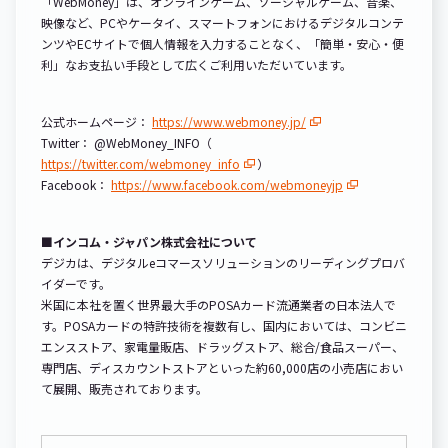
「WebMoney」は、オンラインゲーム、ソーシャルゲーム、音楽、
映像など、PCやケータイ、スマートフォンにおけるデジタルコンテ
ンツやECサイトで個人情報を入力することなく、「簡単・安心・便
利」なお支払い手段として広くご利用いただいています。
公式ホームページ：
https://www.webmoney.jp/
Twitter： @WebMoney_INFO（
https://twitter.com/webmoney_info
）
Facebook：
https://www.facebook.com/webmoneyjp
■インコム・ジャパン株式会社について
デジカは、デジタルeコマースソリューションのリーディングプロバ
イダーです。
米国に本社を置く世界最大手のPOSAカード流通業者の日本法人で
す。POSAカードの特許技術を複数有し、国内においては、コンビニ
エンスストア、家電量販店、ドラッグストア、総合/食品スーパー、
専門店、ディスカウントストアといった約60,000店の小売店におい
て展開、販売されております。