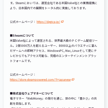
す。Steamにおいては、運営会社である米国Valve社との業務提携に
より、日本国内での展開をトータル的に実施しております。
公式ホームページ：
https://degica.jp/
■Steamについて
米国Valve社によって運営される、世界最大級のＰＣゲーム配信ツー
ル。1億5000万人を超えるユーザー、8000以上のバラエティに富ん
だゲームへの即時アクセス、WindowsPC, Mac, Linuxそして更にテ
レビからでもアクセス可能な、究極のエンターテインメントプラッ
トフォームです。
公式ホームページ：
https://store.steampowered.com/?l=japanese
■株式会社ウェブマネーについて
電子マネー「WebMoney」の発行を通じ、世の中に「豊かさ」の共
創を目指します。