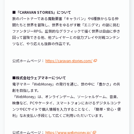
■『CARAVAN STORIES』について
旅のパートナーである魔動要塞「キャラバン」や6種族からなる仲
間たちと世界を冒険し、世界をゆるがす敵「エニグマ」の謎に挑む
ファンタジーRPG。圧倒的なグラフィックで描く世界は自由に歩き
回って冒険できる他、他プレイヤーとの協力プレイや対戦コンテン
ツなど、やり応えも抜群の作品です。
公式ホームページ：
https://caravan-stories.com/
■株式会社ウェブマネーについて
電子マネー「WebMoney」の発行を通じ、世の中に「豊かさ」の共
創を目指します。
「WebMoney」は、オンラインゲーム、ソーシャルゲーム、音楽、
映像など、PCやケータイ、スマートフォンにおけるデジタルコンテ
ンツやECサイトで個人情報を入力することなく、「簡単・安心・便
利」なお支払い手段として広くご利用いただいています。
公式ホームページ：
https://www.webmoney.jp/