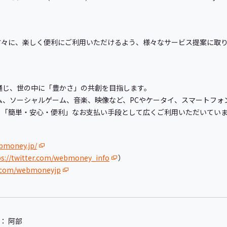
方々に、楽しく便利にご利用いただけるよう、様々なサービス提案に取
を通じ、世の中に「豊かさ」の共創を目指します。
ゲーム、ソーシャルゲーム、音楽、映像など、PCやケータイ、スマートフォ
、「簡単・安心・便利」なお支払い手段として広くご利用いただいてい
bmoney.jp/
ps://twitter.com/webmoney_info
）
k.com/webmoneyjp
： 阿部