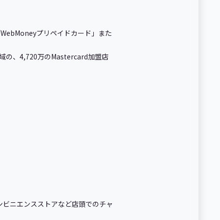
ebMoneyプリペイドカード」また
720万のMastercard加盟店
、コンビニエンスストアなど店頭でのチャ