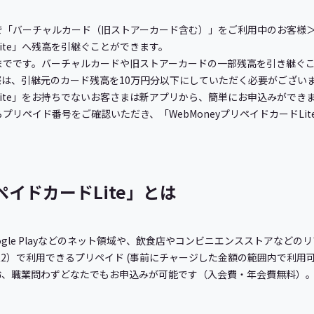
ス」で「バーチャルカード（旧ストアーカード含む）」をご利用中のお客様
Lite」へ残高を引継ぐことができます。
までです。バーチャルカードや旧ストアーカードの一部残高を引き継ぐ
は、引継元のカード残高を10万円分以下にしていただく必要がござい
ドLite」をお持ちでないお客さまは新アプリから、簡単にお申込みができ
からプリペイド番号をご確認いただき、「WebMoneyプリペイドカードL
ペイドカードLite」とは
eやGoogle Playなどのネット領域や、飲食店やコンビニエンスストアな
加盟店（注2）で利用できるプリペイド (事前にチャージした金額の範囲内で利
齢、職業問わずどなたでもお申込みが可能です（入会費・年会費無料）