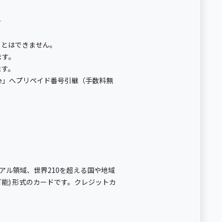
＞
ことはできません。
ます。
ます。
ite」へプリペイド番号引継（手数料無
どのリアル領域、世界210を超える国や地域
用可能) 形式のカードです。クレジットカ
。