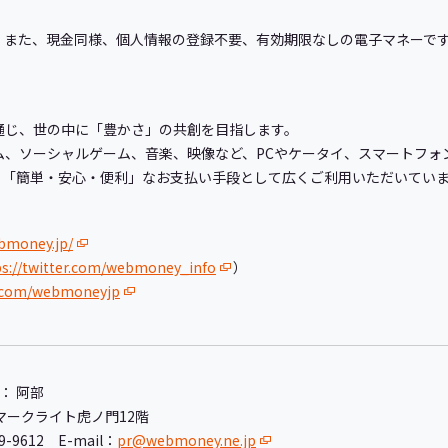
です。また、現金同様、個人情報の登録不要、有効期限なしの電子マネーで
を通じ、世の中に「豊かさ」の共創を目指します。
ゲーム、ソーシャルゲーム、音楽、映像など、PCやケータイ、スマートフォ
、「簡単・安心・便利」なお支払い手段として広くご利用いただいてい
bmoney.jp/
ps://twitter.com/webmoney_info
）
k.com/webmoneyjp
： 阿部
マークライト虎ノ門12階
69-9612 E-mail：
pr@webmoney.ne.jp