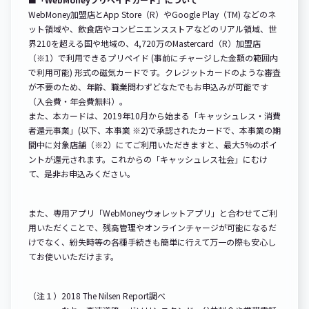
WebMoney加盟店とApp Store（R）やGoogle Play（TM) などのネ
ット領域や、飲食店やコンビニエンスストアなどのリアル領域、世
界210を超える国や地域の、4,720万のMastercard（R）加盟店
（※1）で利用できるプリペイド (事前にチャージした金額の範囲内
で利用可能) 形式の磁気カードです。クレジットカードのような審査
が不要のため、年齢、職業問わずどなたでもお申込みが可能です
（入会費・年会費無料）。
また、本カードは、2019年10月から始まる「キャッシュレス・消費
者還元事業」(以下、本事業 ※2)で承認されたカードで、本事業の期
間中に対象店舗（※2）にてご利用いただきますと、最大5%のポイ
ントが還元されます。これからの「キャッシュレス社会」にむけ
て、是非お申込みください。
また、専用アプリ「WebMoneyウォレットアプリ」と合わせてご利
用いただくことで、残高管理やオンラインチャージが可能になるだ
けでなく、紛失時等の各種手続きも簡単に行えて万一の際も安心し
てお使いいただけます。
（注１）2018 The Nilsen Report調べ