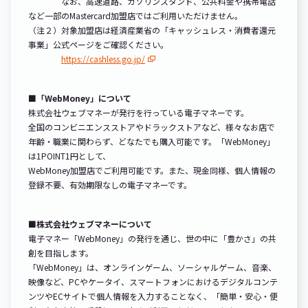
なお、高速道路、ガソリンスタンド、公共料金や携帯電話
など一部のMastercard加盟店ではご利用いただけません。
（注２）対象加盟店は経済産業省の「キャッシュレス・消費者還元
事業」公式ページをご確認ください。
https://cashless.go.jp/
■「WebMoney」について
株式会社ウェブマネーが発行を行っている電子マネーです。
全国のコンビニエンスストアやドラックストアなど、様々なお店で
年齢・職業に関わらず、どなたでも購入可能です。「WebMoney」
は1POINT1円として、
WebMoney加盟店でご利用可能です。また、現金同様、個人情報の
登録不要、有効期限なしの電子マネーです。
■株式会社ウェブマネーについて
電子マネー「WebMoney」の発行を通じ、世の中に「豊かさ」の共
創を目指します。
「WebMoney」は、オンラインゲーム、ソーシャルゲーム、音楽、
映像など、PCやケータイ、スマートフォンにおけるデジタルコンテ
ンツやECサイトで個人情報を入力することなく、「簡単・安心・便