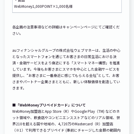
WebMoney1,000POINT×1,000名様
各企画の注意事項などの詳細はキャンペーンページにてご確認くだ
さい。
auフィナンシャルグループの株式会社ウェブマネーは、生活の中心
となったスマートフォンを通じてお客さまの日常生活における決
済・金融サービスをより身近にする「スマートマネー構想」を推進
しています。今後もお客さまにスマホを中心とした金融サービスを
提供し、“お客さまに一番身近に感じてもらえる会社”として、お客
さまやパートナー企業さまとともに、新しい体験価値を創造してい
きます。
■「WebMoneyプリペイドカード」について
WebMoney加盟店とApp Store（R）やGoogle Play（TM) などのネ
ット領域や、飲食店やコンビニエンスストアなどのリアル領域、世
界210を超える国や地域の、4,720万のMastercard（R）加盟店
（※1）で利用できるプリペイド (事前にチャージした金額の範囲内