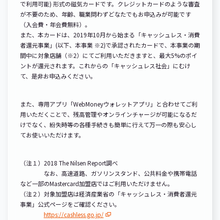
で利用可能) 形式の磁気カードです。クレジットカードのような審査
が不要のため、年齢、職業問わずどなたでもお申込みが可能です
（入会費・年会費無料）。
また、本カードは、2019年10月から始まる「キャッシュレス・消費
者還元事業」(以下、本事業 ※2)で承認されたカードで、本事業の期
間中に対象店舗（※2）にてご利用いただきますと、最大5%のポイ
ントが還元されます。これからの「キャッシュレス社会」にむけ
て、是非お申込みください。
また、専用アプリ「WebMoneyウォレットアプリ」と合わせてご利
用いただくことで、残高管理やオンラインチャージが可能になるだ
けでなく、紛失時等の各種手続きも簡単に行えて万一の際も安心し
てお使いいただけます。
（注１）2018 The Nilsen Report調べ
なお、高速道路、ガソリンスタンド、公共料金や携帯電話
など一部のMastercard加盟店ではご利用いただけません。
（注２）対象加盟店は経済産業省の「キャッシュレス・消費者還元
事業」公式ページをご確認ください。
https://cashless.go.jp/