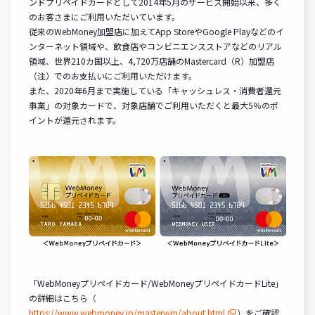
ンドプリペイドカードとして2014年5月のサービス開始以来、多く
のお客さまにご利用いただいています。
従来のWebMoney加盟店に加えてApp StoreやGoogle Playなどのイ
ンターネット領域や、飲食店やコンビニエンスストアなどのリアル
領域、世界210カ国以上、4,720万店舗のMastercard（R）加盟店
（注）でのお支払いにご利用いただけます。
また、2020年6月まで実施している「キャッシュレス・消費者還元
事業」の対象カードで、対象店舗でご利用いただくと最大5％のポ
イントが還元されます。
「WebMoneyプリペイドカード/WebMoneyプリペイドカードLite」
の詳細はこちら（
https://www.webmoney.jp/masterwm/about.html
）をご確認