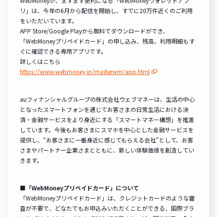
WebMoneyが、ますます便利になる「WebMoneyウォレットアプ
リ」は、今年の6月から配信を開始し、すでに20万件近くのご利用
をいただいています。
APP Store/Google Playから無料でダウンロードができ、
「WebMoneyプリペイドカード」の申し込み、残高、利用明細もす
ぐに確認できる専用アプリです。
詳しくはこちら
https://www.webmoney.jp/masterwm/app.html
auフィナンシャルグループの株式会社ウェブマネーは、生活の中心
となったスマートフォンを通じてお客さまの日常生活における決
済・金融サービスをより身近にする「スマートマネー構想」を推進
しています。今後もお客さまにスマホを中心とした金融サービスを
提供し、“お客さまに一番身近に感じてもらえる会社”として、お客
さまやパートナー企業さまとともに、新しい体験価値を創造してい
きます。
■「WebMoneyプリペイドカード」について
「WebMoneyプリペイドカード」は、クレジットカードのような審
査が不要で、どなたでもお申込みいただくことができる、国際ブラ