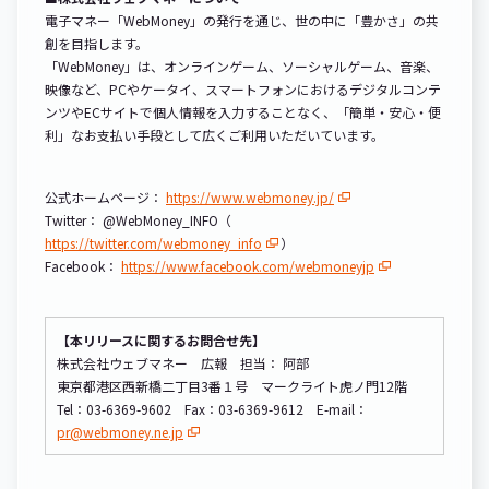
電子マネー「WebMoney」の発行を通じ、世の中に「豊かさ」の共
創を目指します。
「WebMoney」は、オンラインゲーム、ソーシャルゲーム、音楽、
映像など、PCやケータイ、スマートフォンにおけるデジタルコンテ
ンツやECサイトで個人情報を入力することなく、「簡単・安心・便
利」なお支払い手段として広くご利用いただいています。
公式ホームページ：
https://www.webmoney.jp/
Twitter： @WebMoney_INFO（
https://twitter.com/webmoney_info
）
Facebook：
https://www.facebook.com/webmoneyjp
【本リリースに関するお問合せ先】
株式会社ウェブマネー 広報 担当： 阿部
東京都港区西新橋二丁目3番１号 マークライト虎ノ門12階
Tel：03-6369-9602 Fax：03-6369-9612 E-mail：
pr@webmoney.ne.jp