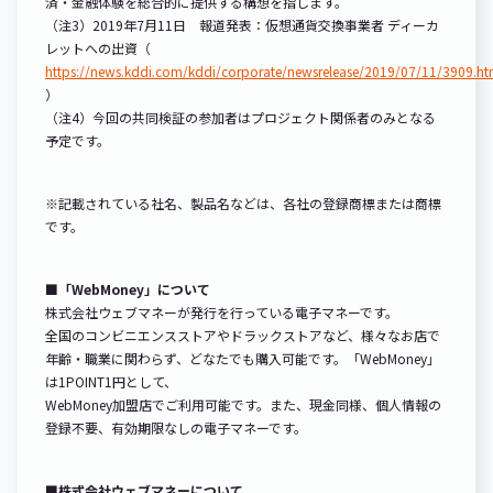
済・金融体験を総合的に提供する構想を指します。
（注3）2019年7月11日 報道発表：仮想通貨交換事業者 ディーカ
レットへの出資（
https://news.kddi.com/kddi/corporate/newsrelease/2019/07/11/3909.ht
）
（注4）今回の共同検証の参加者はプロジェクト関係者のみとなる
予定です。
※記載されている社名、製品名などは、各社の登録商標または商標
です。
■「WebMoney」について
株式会社ウェブマネーが発行を行っている電子マネーです。
全国のコンビニエンスストアやドラックストアなど、様々なお店で
年齢・職業に関わらず、どなたでも購入可能です。「WebMoney」
は1POINT1円として、
WebMoney加盟店でご利用可能です。また、現金同様、個人情報の
登録不要、有効期限なしの電子マネーです。
■株式会社ウェブマネーについて