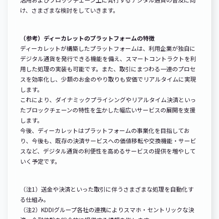
け、さまざまな検討をしていきます。
（参考）ディーカレットのプラットフォームの特徴
ディーカレットが構築したプラットフォームは、利用企業が独自に
デジタル通貨を発行できる機能を備え、スマートコントラクトを利
用した処理の実装も可能です。また、取引にまつわる一連のプロセ
スを効率化し、少額のお金のやり取りも安価でリアルタイムに実現
します。
これにより、ダイナミックプライシングやリアルタイム決済といっ
たブロックチェーンの特性を生かした幅広いサービスの展開を支援
します。
今後、ディーカレットはプラットフォームの事業化を目指してお
り、今後も、既存の決済サービスへの価値移転や交換機能・サービ
スなど、デジタル通貨の利便性を高めるサービスの提供を増やして
いく予定です。
（注1）送金や決済といった取引に伴うさまざまな処理を自動化す
る仕組み。
（注2）KDDIグループ各社の連携によりスマホ・セントリックな決