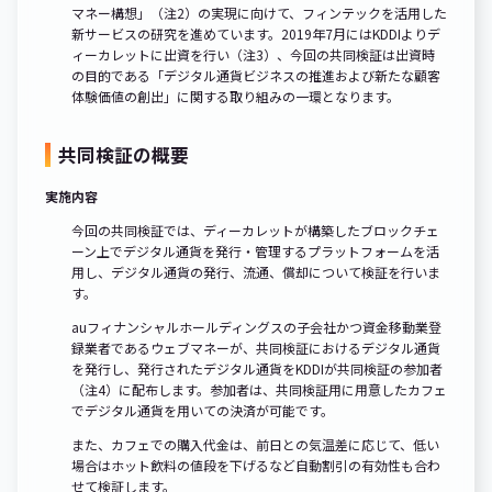
マネー構想」（注2）の実現に向けて、フィンテックを活用した
新サービスの研究を進めています。2019年7月にはKDDIよりデ
ィーカレットに出資を行い（注3）、今回の共同検証は出資時
の目的である「デジタル通貨ビジネスの推進および新たな顧客
体験価値の創出」に関する取り組みの一環となります。
共同検証の概要
実施内容
今回の共同検証では、ディーカレットが構築したブロックチェ
ーン上でデジタル通貨を発行・管理するプラットフォームを活
用し、デジタル通貨の発行、流通、償却について検証を行いま
す。
auフィナンシャルホールディングスの子会社かつ資金移動業登
録業者であるウェブマネーが、共同検証におけるデジタル通貨
を発行し、発行されたデジタル通貨をKDDIが共同検証の参加者
（注4）に配布します。参加者は、共同検証用に用意したカフェ
でデジタル通貨を用いての決済が可能です。
また、カフェでの購入代金は、前日との気温差に応じて、低い
場合はホット飲料の値段を下げるなど自動割引の有効性も合わ
せて検証します。