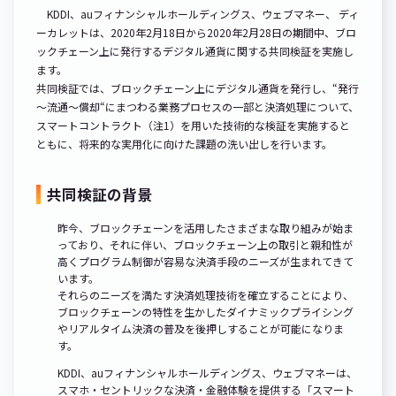
KDDI、auフィナンシャルホールディングス、ウェブマネー、 ディ
ーカレットは、2020年2月18日から2020年2月28日の期間中、ブロ
ックチェーン上に発行するデジタル通貨に関する共同検証を実施し
ます。
共同検証では、ブロックチェーン上にデジタル通貨を発行し、“発行
～流通～償却“にまつわる業務プロセスの一部と決済処理について、
スマートコントラクト（注1）を用いた技術的な検証を実施すると
ともに、将来的な実用化に向けた課題の洗い出しを行います。
共同検証の背景
昨今、ブロックチェーンを活用したさまざまな取り組みが始ま
っており、それに伴い、ブロックチェーン上の取引と親和性が
高くプログラム制御が容易な決済手段のニーズが生まれてきて
います。
それらのニーズを満たす決済処理技術を確立することにより、
ブロックチェーンの特性を生かしたダイナミックプライシング
やリアルタイム決済の普及を後押しすることが可能になりま
す。
KDDI、auフィナンシャルホールディングス、ウェブマネーは、
スマホ・セントリックな決済・金融体験を提供する「スマート