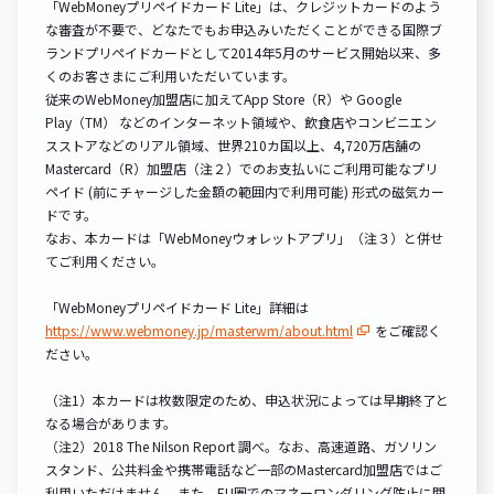
「WebMoneyプリペイドカード Lite」は、クレジットカードのよう
な審査が不要で、どなたでもお申込みいただくことができる国際ブ
ランドプリペイドカードとして2014年5月のサービス開始以来、多
くのお客さまにご利用いただいています。
従来のWebMoney加盟店に加えてApp Store（R）や Google
Play（TM） などのインターネット領域や、飲食店やコンビニエン
スストアなどのリアル領域、世界210カ国以上、4,720万店舗の
Mastercard（R）加盟店（注２）でのお支払いにご利用可能なプリ
ペイド (前にチャージした金額の範囲内で利用可能) 形式の磁気カー
ドです。
なお、本カードは「WebMoneyウォレットアプリ」（注３）と併せ
てご利用ください。
「WebMoneyプリペイドカード Lite」詳細は
https://www.webmoney.jp/masterwm/about.html
をご確認く
ださい。
（注1）本カードは枚数限定のため、申込状況によっては早期終了と
なる場合があります。
（注2）2018 The Nilson Report 調べ。なお、高速道路、ガソリン
スタンド、公共料金や携帯電話など一部のMastercard加盟店ではご
利用いただけません。また、EU圏でのマネーロンダリング防止に関