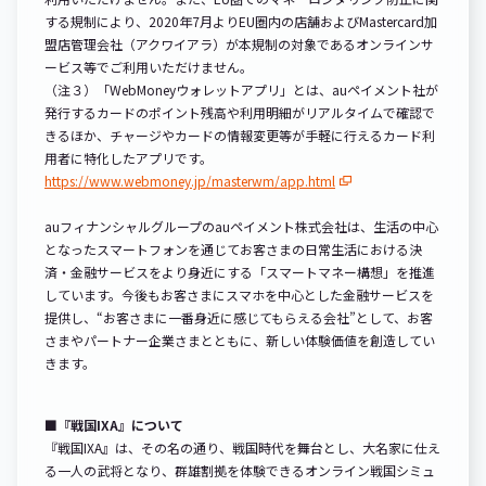
する規制により、2020年7月よりEU圏内の店舗およびMastercard加
盟店管理会社（アクワイアラ）が本規制の対象であるオンラインサ
ービス等でご利用いただけません。
（注３）「WebMoneyウォレットアプリ」とは、auペイメント社が
発行するカードのポイント残高や利用明細がリアルタイムで確認で
きるほか、チャージやカードの情報変更等が手軽に行えるカード利
用者に特化したアプリです。
https://www.webmoney.jp/masterwm/app.html
auフィナンシャルグループのauペイメント株式会社は、生活の中心
となったスマートフォンを通じてお客さまの日常生活における決
済・金融サービスをより身近にする「スマートマネー構想」を推進
しています。今後もお客さまにスマホを中心とした金融サービスを
提供し、“お客さまに一番身近に感じてもらえる会社”として、お客
さまやパートナー企業さまとともに、新しい体験価値を創造してい
きます。
■『戦国IXA』について
『戦国IXA』は、その名の通り、戦国時代を舞台とし、大名家に仕え
る一人の武将となり、群雄割拠を体験できるオンライン戦国シミュ