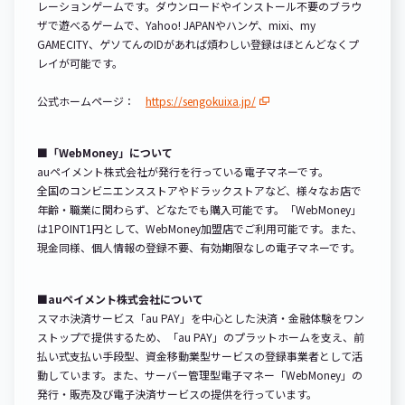
レーションゲームです。ダウンロードやインストール不要のブラウ
ザで遊べるゲームで、Yahoo! JAPANやハンゲ、mixi、my
GAMECITY、ゲソてんのIDがあれば煩わしい登録はほとんどなくプ
レイが可能です。
公式ホームページ：
https://sengokuixa.jp/
■「WebMoney」について
auペイメント株式会社が発行を行っている電子マネーです。
全国のコンビニエンスストアやドラックストアなど、様々なお店で
年齢・職業に関わらず、どなたでも購入可能です。「WebMoney」
は1POINT1円として、WebMoney加盟店でご利用可能です。また、
現金同様、個人情報の登録不要、有効期限なしの電子マネーです。
■auペイメント株式会社について
スマホ決済サービス「au PAY」を中心とした決済・金融体験をワン
ストップで提供するため、「au PAY」のプラットホームを支え、前
払い式支払い手段型、資金移動業型サービスの登録事業者として活
動しています。また、サーバー管理型電子マネー「WebMoney」の
発行・販売及び電子決済サービスの提供を行っています。