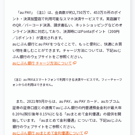
「au PAY」（注1）は、会員数が約2,750万で、453万カ所のポイ
ント・決済加盟店で利用可能なスマホ決済サービスです。実店舗で
のQR／バーコード決済、請求書払い、ネットショッピングなどのオ
ンライン決済に対応しており、決済時にはPontaポイント（200円
／1ポイント）が還元されます。
auじぶん銀行とau PAYをつなぐことで、もっと便利に、快適にお買
い物を楽しむことができます。チャージ方法については、下記auじ
ぶん銀行のウェブサイトをご参照ください。
auじぶん銀行 チャージ方法について
（注1）au PAYはスマートフォンで利用できる決済サービスです。フィーチャーフ
ォンからの利用はできません。
また、2021年9月からは、au PAY、au PAY カード、auカブコム
証券の証券口座との連携でauじぶん銀行の円普通預金金利が最大年
0.20％(税引後年 0.15％)となる「auまとめて金利優遇」の提供を開
始しています。「auまとめて金利優遇」については、下記auじぶん
銀行のウェブサイトをご参照ください。
auじぶん銀行 auまとめて金利優遇について