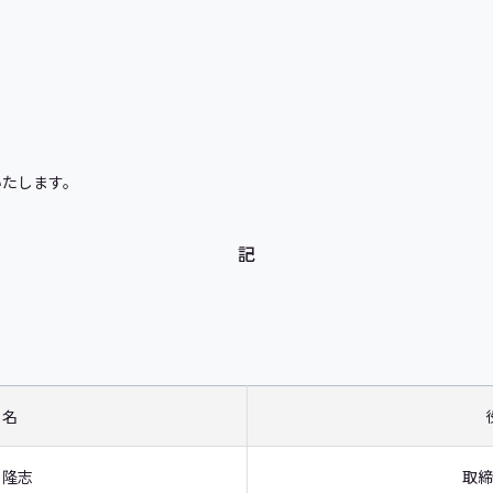
いたします。
記
 名
 隆志
取締