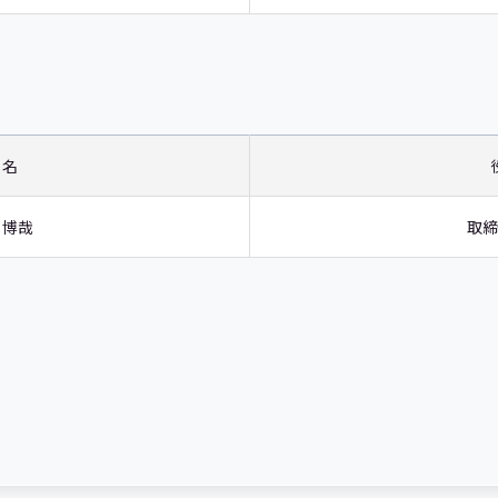
 名
 博哉
取締