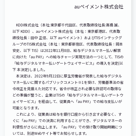
auペイメント株式会社
KDDI株式会社（本社:東京都千代田区、代表取締役社長:髙橋 誠、
以下 KDDI）、auペイメント株式会社（本社：東京都港区、代表取
締役社長：田中 正信、以下 auペイメント）およびTISインテックグ
ループのTIS株式会社（本社：東京都新宿区、代表取締役社長：岡本
安史、以下 TIS）は2022年11月8日、給与デジタルマネー払い解禁
に向けた「au PAY」への給与チャージ実現方法の一つとして、TISの
「給与デジタルマネー払いゲートウェイサービス」の導入を決定(以
下 本決定)しました。
本決定は、2022年9月22日に厚生労働省が発表した給与デジタル
マネー払いに関するパブリックコメント※1を受け、労働基準法の省
令改正を見据えた対応です。省令が改正され必要な許認可の取得な
どの準備が整うと、企業はTISの「給与デジタルマネー払いゲートウ
ェイサービス」を経由して、従業員へ「au PAY」での給与支払いが
可能となります。
これにより、従業員は給与を銀行口座から引き出す必要なく、す
ぐに「au PAY」での決済に利用することができ、デジタルマネーの
利便性がさらに向上します。「au PAY」での受け取り開始時期につ
いては、別途Webサイト等でお知らせします。