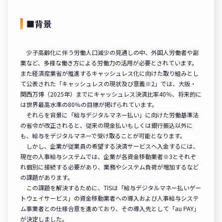
■背景
少子高齢化に伴う労働人口減少の見通しの中、外国人労働者や副
業など、多様な働き方による労働力の活用が必要とされています。
また経済産業省が推進するキャッシュレス化に向けた取り組みとし
て公表された「キャッシュレスの現状及び意義※2」では、大阪・
関西万博（2025年）までにキャッシュレス決済比率40％、将来的に
は世界最高水準の80％の目標が掲げられています。
それらを背景に「給与デジタルマネー払い」に向けた労働基準法
の省令が改正されると、従来の現金払いもしくは銀行振込以外に
も、給与をデジタルマネーで受け取ることが可能となります。
しかし、企業が従業員の希望する決済サービスへ入金するには、
現在の人事給与システムでは、企業が各資金移動業者※3とそれぞ
れ個別に接続する必要があり、業務やシステム負荷が増加するなど
の課題があります。
この課題を解決するために、TISは「給与デジタルマネー払いゲー
トウェイサービス」の資金移動業者への導入および人事給与システ
ム事業者との仕様合意を進めており、その導入先として「au PAY」
が決定しました。