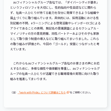
auフィナンシャルグループ各社では、「ダイバーシティが基本」
というフィロソフィを大切にし、性的指向や性自認などに関わら
ず、社員一人ひとりが持てる能力を存分に発揮できるような組織や
風土づくりに取り組んでいます。具体的には、採用活動における性
別記載の不問、eラーニングによる啓発活動やレインボーロゴによる
アライであることの表明、無記名の意識調査によるセクシュアル・
マイノリティの方の意見把握、同性パートナーおよびその子も家族
として取り扱う制度の導入などに取り組んでまいりました。これら
の取り組みが評価され、今回の「ゴールド」受賞につながったと考
えています。
これからもauフィナンシャルグループ各社のお客さまの声にお応
えするために、多様な個性や価値観を尊重し、auフィナンシャルグ
ループの社員一人ひとりが活躍できる職場環境の実現に向けた取り
組みを推進してまいります。
（注）
「work with Pride」について詳細はこちら
をご参照ください。