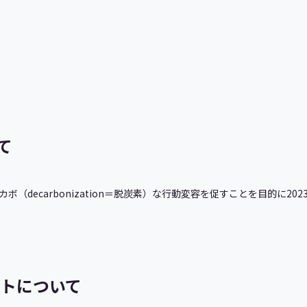
いて
にデカボ（decarbonization＝脱炭素）な行動変容を促すことを目的に
トについて