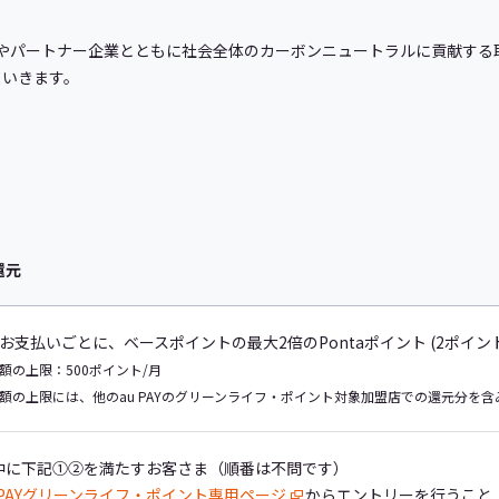
さまやパートナー企業とともに社会全体のカーボンニュートラルに貢献す
ていきます。
還元
お支払いごとに、ベースポイントの最大2倍のPontaポイント (2ポイント
額の上限：500ポイント/月
額の上限には、他のau PAYのグリーンライフ・ポイント対象加盟店での還元分を含
中に下記①②を満たすお客さま（順番は不問です）
u PAYグリーンライフ・ポイント専用ページ
からエントリーを行うこと