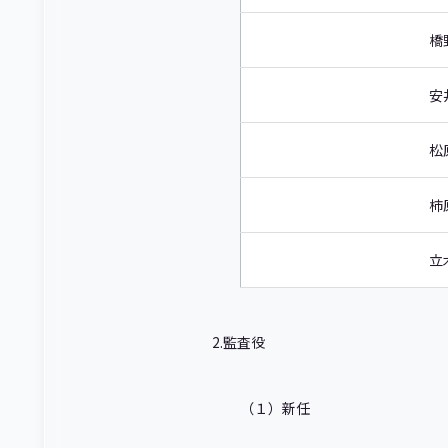
橋
安
松
柿
立
2.監査役
（１）新任