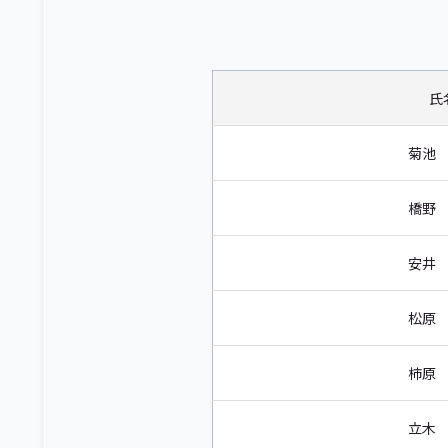
氏
菊池
橋野
安井
松原
柿原
立木