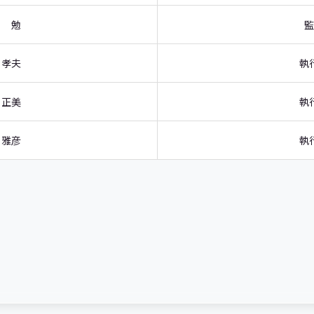
 勉
監
 孝夫
執
 正美
執
 雅彦
執