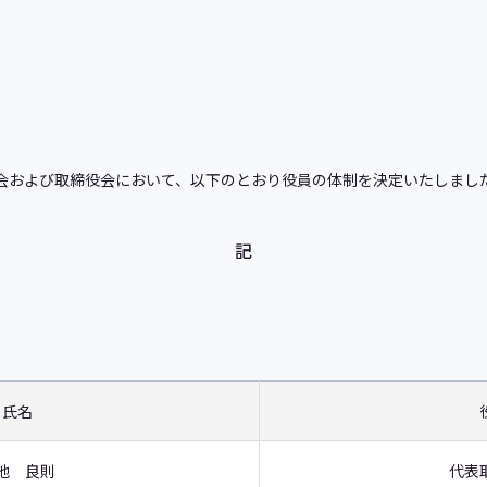
主総会および取締役会において、以下のとおり役員の体制を決定いたしまし
記
氏名
池 良則
代表