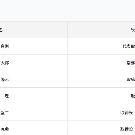
名
役
 良則
代表取
 太郎
常務
 隆志
取締
 理
取
 堅二
取締役
 克典
取締役