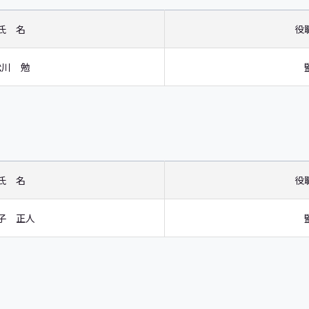
氏 名
役
松川 勉
氏 名
役
子 正人