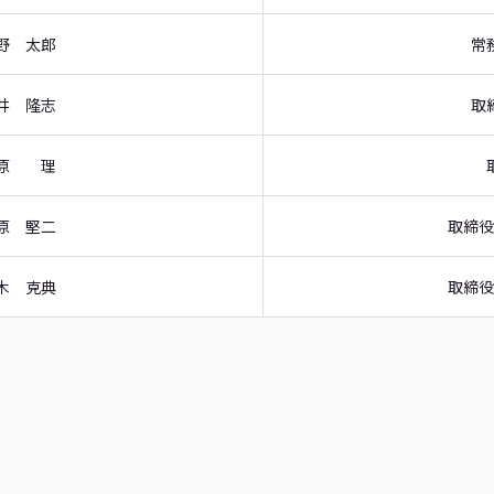
野 太郎
常
井 隆志
取
原 理
原 堅二
取締役
木 克典
取締役