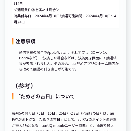
月4日
＜適用条件②を満たす場合＞
特典付与日：2024年4月18日/抽選可能期間：2024年4月18日～4
月24日
注意事項
通信不良の場合やApple Watch、他社アプリ（ローソン、
Pontaなど）で決済した場合などは、決済完了画面にて抽選結
果が表示されません。その場合、au PAY アプリのホーム画面か
ら改めて抽選の引き直しが可能です。
（参考）
「たぬきの吉日」について
毎月5の付く日（5日、15日、25日）と8日（Pontaの日）は、au
PAYがおトクな「たぬきの吉日」として、au PAYのポイント還元率
が最大5%となる「au/UQ mobileユーザー特典」と、抽選で最大