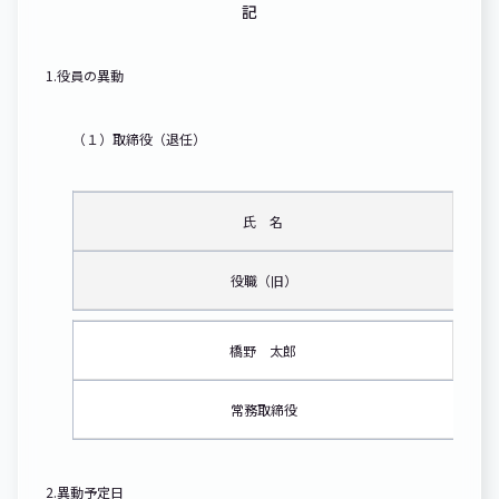
記
1.役員の異動
（１）取締役（退任）
氏 名
役職（旧）
橋野 太郎
常務取締役
2.異動予定日