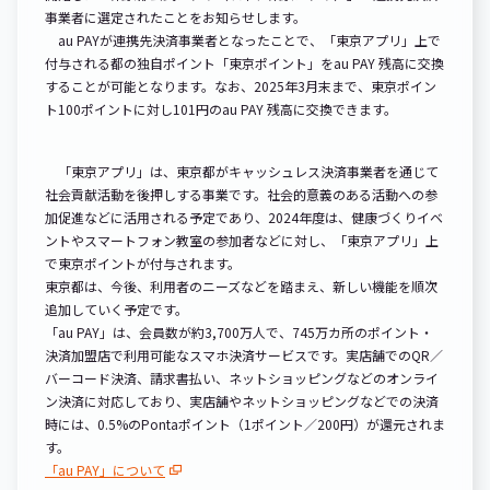
事業者に選定されたことをお知らせします。
au PAYが連携先決済事業者となったことで、「東京アプリ」上で
付与される都の独自ポイント「東京ポイント」をau PAY 残高に交換
することが可能となります。なお、2025年3月末まで、東京ポイン
ト100ポイントに対し101円のau PAY 残高に交換できます。
「東京アプリ」は、東京都がキャッシュレス決済事業者を通じて
社会貢献活動を後押しする事業です。社会的意義のある活動への参
加促進などに活用される予定であり、2024年度は、健康づくりイベ
ントやスマートフォン教室の参加者などに対し、「東京アプリ」上
で東京ポイントが付与されます。
東京都は、今後、利用者のニーズなどを踏まえ、新しい機能を順次
追加していく予定です。
「au PAY」は、会員数が約3,700万人で、745万カ所のポイント・
決済加盟店で利用可能なスマホ決済サービスです。実店舗でのQR／
バーコード決済、請求書払い、ネットショッピングなどのオンライ
ン決済に対応しており、実店舗やネットショッピングなどでの決済
時には、0.5%のPontaポイント（1ポイント／200円）が還元されま
す。
「au PAY」について