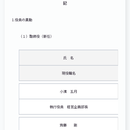
記
1.役員の異動
（１）取締役（新任）
氏 名
現役職名
小濱 五月
執行役員 経営企画部長
齊藤 剛