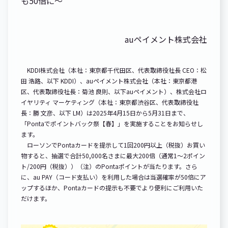
も50倍に～
auペイメント株式会社
KDDI株式会社（本社：東京都千代田区、代表取締役社長 CEO：松
田 浩路、以下 KDDI）、auペイメント株式会社（本社：東京都港
区、代表取締役社長：菊池 良則、以下auペイメント）、株式会社ロ
イヤリティ マーケティング（本社：東京都渋谷区、代表取締役社
長：勝 文彦、以下 LM）は2025年4月15日から5月31日まで、
「Pontaでポイントバック祭【春】」を実施することをお知らせし
ます。
ローソンでPontaカードを提示して1回200円以上（税抜）お買い
物すると、抽選で合計50,000名さまに最大200倍（通常1～2ポイン
ト/200円（税抜））（注）のPontaポイントが当たります。さら
に、au PAY（コード支払い）を利用した場合は当選確率が50倍にア
ップするほか、Pontaカードの提示も不要でより便利にご利用いた
だけます。