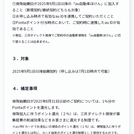
①保険始期日が2025年9月1日以降の「au自動車ほけん」に加入す
ること（新規契約/継続契約どちらも対象）
②お申し込み時点で有効なau IDを連携してご契約いただくこと
③Pontaポイント付与時点において、ご契約時に連携したau IDが有
効であること
※現在、三井ダイレクト損保でご契約中の自動車保険を「au自動車ほけん」に切
り替えることは出来ません。
３．対象
2025年9月1日以降始期契約（申し込みは7月1日時点で可能）
４．補足事項
保険始期日が2025年8月31日以前のご契約については、1％分の
Pontaポイントを還元します。
保険加入に伴うポイント還元（２％）は、三井ダイレクト損保が募
集経費の削減効果などをお客さまに還元する制度です。
※au PAY カードでお支払いの場合のポイント還元（１％）は、保険加入に伴うポ
イント還元とは別に、カード自体のポイント還元制度として提供するものです。