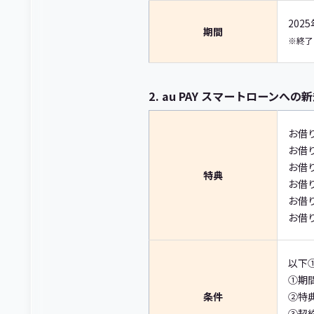
202
期間
※終了
2. au PAY スマートローン
お借
お借
お借り
特典
お借り
お借り
お借り
以下
①期
条件
②特
③契