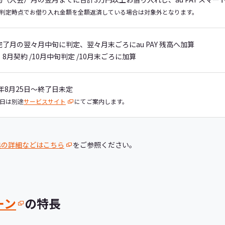
判定時点でお借り入れ金額を全額返済している場合は対象外となります。
完了月の翌々月中旬に判定、翌々月末ごろにau PAY 残高へ加算
8月契約 /10月中旬判定 /10月末ごろに加算
5年8月25日～終了日未定
日は別途
サービスサイト
にてご案内します。
典の詳細などはこちら
をご参照ください。
ーン
の特長