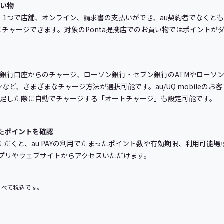
買い物
プリ」1つで店舗、オンライン、請求書の支払いができ、au契約者でなく
Y 残高にチャージできます。対象のPonta提携店でのお買い物ではポイン
、銀行口座からのチャージ、ローソン銀行・セブン銀行のATMやローソン店
ーンなど、さまざまなチャージ方法が選択可能です。au/UQ mobile
不足した際に自動でチャージする「オートチャージ」も設定可能です。
まったポイントを確認
スいただくと、au PAYの利用でたまったポイント数や有効期限、利用可能場所
のアプリやウェブサイトからアクセスいただけます。
すべて税込です。