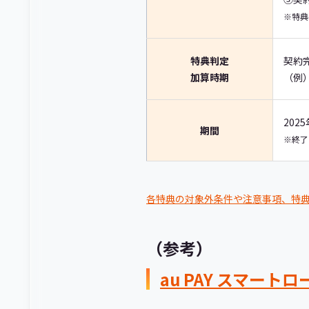
※特典
特典判定
契約
加算時期
（例）
202
期間
※終了
各特典の対象外条件や注意事項、特
（参考）
au PAY スマートロ