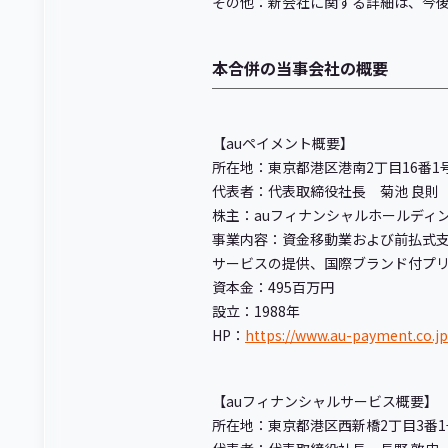
その他：新会社に関する詳細は、今
本合併の当事会社の概要
【auペイメント概要】
所在地：東京都港区港南2丁目16番1
代表者：代表取締役社長 菊池 良則
株主：auフィナンシャルホールディン
事業内容：資金移動業および前払式支払
サービスの提供、国際ブランド付プ
資本金：495百万円
設立：1988年
HP：
https://www.au-payment.co.jp
【auフィナンシャルサービス概要】
所在地：東京都港区西新橋2丁目3番