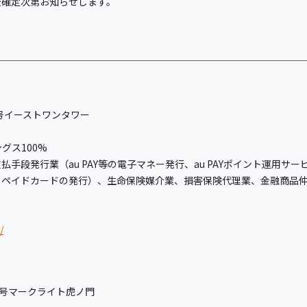
後確定次第お知らせします。
号イーストワンタワー
グス100%
手段発行業（au PAY等の電子マネー発行、au PAYポイント運用サ
リペイドカードの発行）、生命保険媒介業、損害保険代理業、金融商品
/
1号マークライト虎ノ門