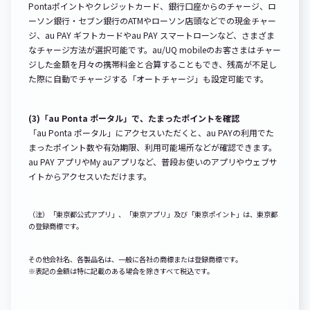
Pontaポイントやクレジットカード、銀行口座からのチャージ、ロ
ーソン銀行・セブン銀行のATMやローソン店頭などでの現金チャー
ジ、au PAY ギフトカードやau PAY スマートローンなど、さまざま
なチャージ方法が選択可能です。au/UQ mobileのお客さまはチャー
ジした金額を月々の携帯料金と合算することもでき、残高が不足し
た際に自動でチャージする「オートチャージ」も設定可能です。
(3)「au Ponta ポータル」で、たまったポイントを確認
「au Ponta ポータル」にアクセスいただくと、au PAYの利用でた
まったポイント数や有効期限、利用可能場所などが確認できます。
au PAY アプリやMy auアプリなど、普段お使いのアプリやウェブサ
イトからアクセスいただけます。
（注）「東京都公式アプリ」、「東京アプリ」及び「東京ポイント」は、東京都
の登録商標です。
その他会社名、各製品名は、一般に各社の商標または登録商標です。
※表記の金額は特に記載のある場合を除きすべて税込です。