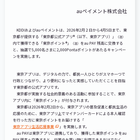
auペイメント株式会社
KDDIおよびauペイメントは、2026年2月２日から4月5日まで、東
京都が提供する「東京都公式アプリ®（以下、東京アプリ）」
（注）
内で獲得できる「東京ポイント®」
をau PAY 残高に交換する
（注）
と、抽選で5,000名さまに2,000Pontaポイントがあたるキャンペー
ンを実施します。
東京アプリは、デジタルの力で、都民一人ひとりがスマホ一つで
行政とつながり、より便利になったと実感していただくことを目指
す東京都の公式アプリです。
東京都が実施する社会的意義のある活動に参加することで、東京
アプリ内に「東京ポイント」が付与されます。
東京都は2026年2月2日から、東京アプリの普及促進と都民生活の
応援のために、東京アプリ上でマイナンバーカードによる本人確認
を行った方に東京ポイントをお届けする「
東京アプリ生活応援事業
」を実施します。
au PAYは東京アプリに連携しており、獲得した東京ポイントをau
PAY 残高へ交換すると、日常のお買い物に利用できるだけでなく、