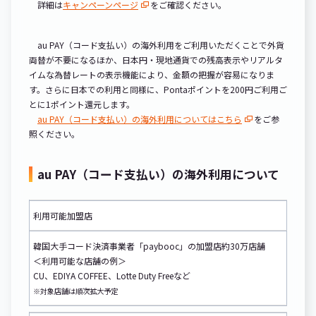
詳細は
キャンペーンページ
をご確認ください。
au PAY（コード支払い）の海外利用をご利用いただくことで外貨
両替が不要になるほか、日本円・現地通貨での残高表示やリアルタ
イムな為替レートの表示機能により、金額の把握が容易になりま
す。さらに日本での利用と同様に、Pontaポイントを200円ご利用ご
とに1ポイント還元します。
au PAY（コード支払い）の海外利用についてはこちら
をご参
照ください。
au PAY（コード支払い）の海外利用について
利用可能加盟店
韓国大手コード決済事業者「paybooc」の加盟店約30万店舗
＜利用可能な店舗の例＞
CU、EDIYA COFFEE、Lotte Duty Freeなど
※対象店舗は順次拡大予定