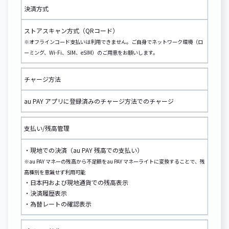
決済方式
ストアスキャン方式（QRコード）
※オフラインコード支払いは利用できません。ご自身でネットワーク環境（ロ
ーミング、Wi-Fi、SIM、eSIM）のご用意をお願いします。
チャージ方法
au PAY アプリに登録済みのチャージ方法でのチャージ
支払い/残高管理
・現地での決済（au PAY 残高での支払い）
※au PAY マネーの残高から不足額をau PAY マネーライトに変換することで、残
高種別を意識せず利用可能
・日本円および現地通貨での残高表示
・決済履歴表示
・為替レートの確認表示