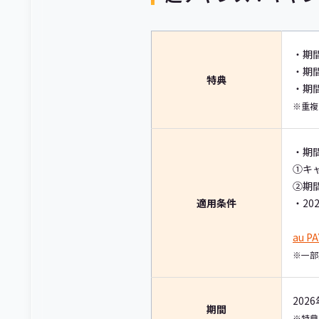
・期間
・期間
特典
・期間
※重複
・期
①キ
②期間
適用条件
・20
au 
※一部
202
期間
※特典