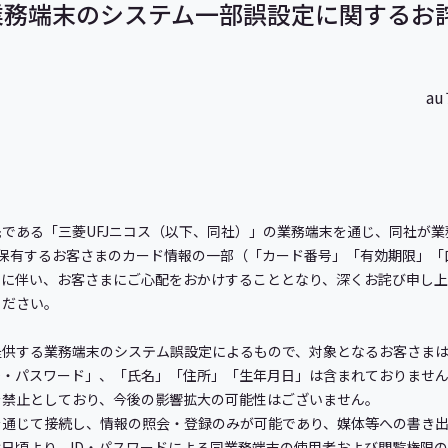
業務端末のシステム一部誤設定に関するお
a
である「三菱UFJニコス（以下、同社）」の業務端末を通じ、同社が業
が保有するお客さまのカード情報の一部（「カード番号」「有効期限」「
件に伴い、お客さまにご心配をおかけすることとなり、深くお詫び申し上
ください。
供する業務端末のシステム誤設定によるもので、対象となるお客さまは約
D・パスワード」、「氏名」「住所」「生年月日」は含まれておりません
を禁止としており、今後の影響拡大の可能性はございません。
通じて接続し、情報の照会・登録のみが可能であり、媒体等への書き出
日頃より、ID・パスワードによる同業務端末の使用者および閲覧権限