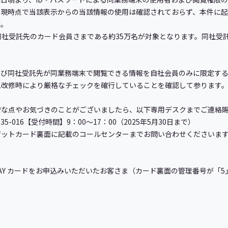
、現時点で当該表示からの当該情報の使用は確認されておらず、本件に
す。
うち、同社受託先のカード会員さまである約35万名が対象となります。同社
び同社受託先が同業務端末で閲覧できる情報を自社会員のみに限定する
ム改修時により厳格なチェックを確行していることを確認して参ります
な点やお気づきのことがございましたら、以下専用デスクまでご連絡賜
35-016【受付時間】9：00〜17：00（2025年5月30日まで）
ジットカード裏面に記載のコールセンターまでお問い合わせくださいま
u PAY カードをお申込みいただいたお客さま（カード裏面の管理番号が