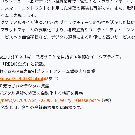
ブロックチェーン上でデジタル通貨を発行・管理するプラットフォーム
え、スマートコントラクトを利用した処理の実装も可能です。また、取
タイムに実現します。
ングやリアルタイム決済といったブロックチェーンの特性を活かした幅広
貨プラットフォームの事業化により、地域通貨やユーティリティトークン
サービスへの価値移転など、デジタル通貨による利便性の高いサービスを
％再生可能エネルギーで賄うことを目指す国際的なイニシアティブ。
「RE100企業」と記載。
におけるP2P電力取引プラットフォーム構築実証事業
elease/20200730.html
参照）
て発行されたデジタル資産
デジタル通貨の処理を自動化する検証を実施
s/news/2020/02/pr_20200218_verify_release.pdf
参照）
品名などは、各社の登録商標または商標です。