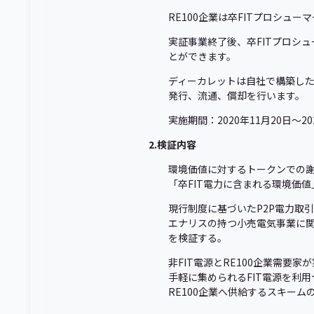
RE100企業は卒FITプロシ
実証事業終了後、卒FITプロシュ
とができます。
ディーカレットは自社で構築し
発行、流通、償却を行います。
実施期間：2020年11月20日～20
2.検証内容
環境価値に対するトークンでの
「卒FIT電力に含まれる環境価
現行制度に基づいたP2P電力取
エナリスの持つ小売電気事業に関
を検証する。
非FIT電源とRE100企業需要
手軽に集められるFIT電源を利
RE100企業へ供給するスキーム