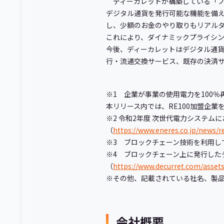
ディーカレットが構築している「
デジタル通貨を発行可能な機能を備
し、少額のお金のやり取りもリアル
これにより、ダイナミックプライシ
今後、ディーカレットはデジタル通
行・流通交換サービス、既存の決済
※1 企業が事業の使用電力を100
本リリース内では、RE100加盟企業を
※2 令和2年度 次世代電力システム
（
https://www.eneres.co.jp/news/r
※3 ブロックチェーン技術を利用し
※4 ブロックチェーン上に発行した
（
https://www.decurret.com/asset
※その他、記載されている社名、製
会社概要