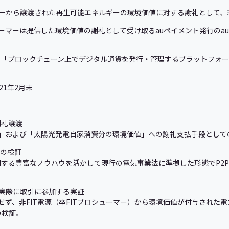
ューマーから譲渡された再生可能エネルギーの環境価値に対する謝礼として
ーマーは提供した環境価値の謝礼として受け取るauペイメント発行のau
た「ブロックチェーン上でデジタル通貨を発行・管理するプラットフォ
21年2月末
謝礼譲渡
値」および「太陽光発電自家消費分の環境価値」への謝礼支払手段とし
引の検証
する豊富なノウハウを活かして現行の電気事業法に準拠した形態でP2
家が実際に取引に参加する実証
用せず、非FIT電源（卒FITプロシューマー）から環境価値が付与された
の検証。