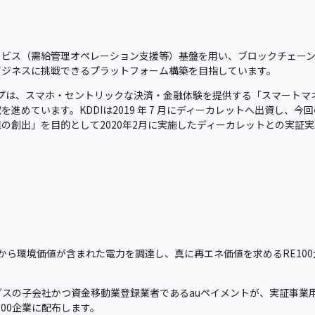
ビス（需給管理オペレーション支援等）基盤を用い、ブロックチェーン
ビジネスに挑戦できるプラットフォーム構築を目指しています。
ループは、スマホ・セントリックな決済・金融体験を提供する「スマート
進めています。KDDIは2019 年 7 月にディーカレットへ出資し、
の創出」を目的として2020年2月に実施したディーカレットとの実証
ーから環境価値が含まれた電力を調達し、真に再エネ価値を求めるRE10
グスの子会社かつ資金移動業登録業者であるauペイメントが、実証事業
00企業に配布します。