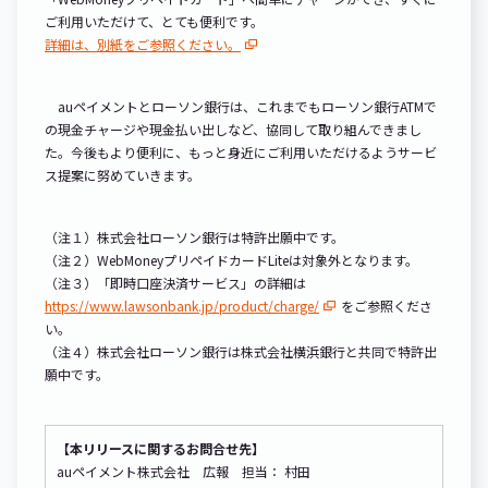
ご利用いただけて、とても便利です。
詳細は、別紙をご参照ください。
auペイメントとローソン銀行は、これまでもローソン銀行ATMで
の現金チャージや現金払い出しなど、協同して取り組んできまし
た。今後もより便利に、もっと身近にご利用いただけるようサービ
ス提案に努めていきます。
（注１）株式会社ローソン銀行は特許出願中です。
（注２）WebMoneyプリペイドカードLiteは対象外となります。
（注３）「即時口座決済サービス」の詳細は
https://www.lawsonbank.jp/product/charge/
をご参照くださ
い。
（注４）株式会社ローソン銀行は株式会社横浜銀行と共同で特許出
願中です。
【本リリースに関するお問合せ先】
auペイメント株式会社 広報 担当： 村田