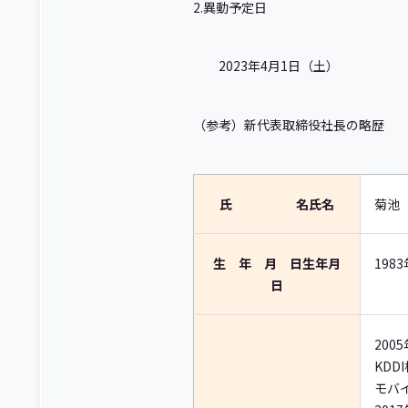
2.異動予定日
2023年4月1日（土）
（参考）新代表取締役社長の略歴
氏 名
氏名
菊池
生 年 月 日
生年月
198
日
200
KDD
モバ