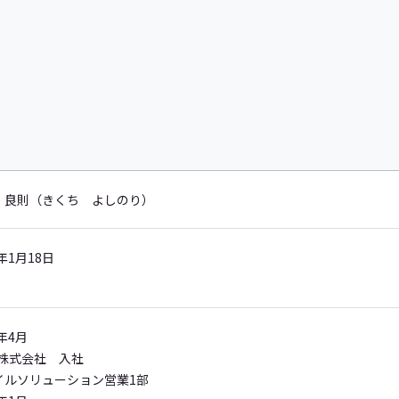
 良則（きくち よしのり）
3年1月18日
5年4月
I株式会社 入社
イルソリューション営業1部