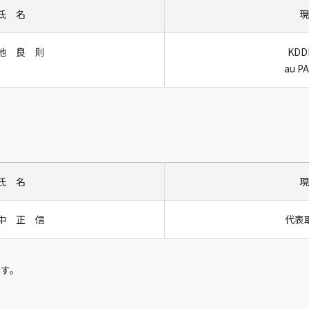
氏 名
現
池 良 則
KD
au 
氏 名
現
中 正 信
代表
ます。