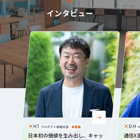
インタビュー
プロダクト戦略本部
本部長
H.T
D.H
日本初の価値を生み出し、キャッ
通信X