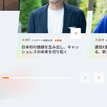
プロダクト戦略本部
本部長
H.T
D.H
日本初の価値を生み出し、キャッ
通信X
シュレスの未来を切り拓く
る、新