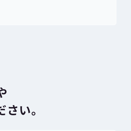
や
ださい。